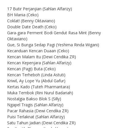
17 Butir Perjanjian (Sahlan Alfarizy)
BH Mania (Ceko)
Coklat! (Benny Oktaviano)
Double Date Death (Ceko)
Gara-gara Perment Bodi Gendut Rasa Mint (Benny
Oktaviano)
Gue, Si Bunga Sedap Pagi (Yeshima Rinda Wigani)
Kecanduan Kencan Duaan (Ceko)
Kencan Malam Itu (Dewi Cendika ZR)
Kencan Kepenjara (Sahlan Alfarizy)
Kencan (Pagi) Buta (Ceko)
Kencan Terheboh (Linda Astuti)
Kriwil, Ay Lope Yu (Abdul Gafur)
Kertas Kado (Tuteh Pharmantara)
Muka Tembok (Rini Nurul Badariah)
Nostalgia Bakso Blok S (Silly)
Ngapel Tragis (Sahlan Alfarizy)
Pacar Rahasia (Dewi Cendika ZR)
Puisi Terlaknat (Sahlan Alfarizy)
Satu Tahun Jadian (Dewi Cendika ZR)