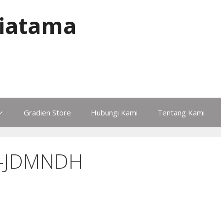
iatama
Gradien Store
Hubungi Kami
Tentang Kami
—JDMNDH