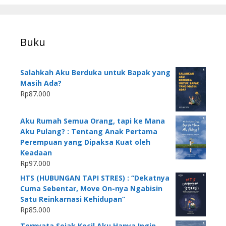
Buku
Salahkah Aku Berduka untuk Bapak yang
Masih Ada?
Rp
87.000
Aku Rumah Semua Orang, tapi ke Mana
Aku Pulang? : Tentang Anak Pertama
Perempuan yang Dipaksa Kuat oleh
Keadaan
Rp
97.000
HTS (HUBUNGAN TAPI STRES) : “Dekatnya
Cuma Sebentar, Move On-nya Ngabisin
Satu Reinkarnasi Kehidupan”
Rp
85.000
Ternyata Sejak Kecil Aku Hanya Ingin