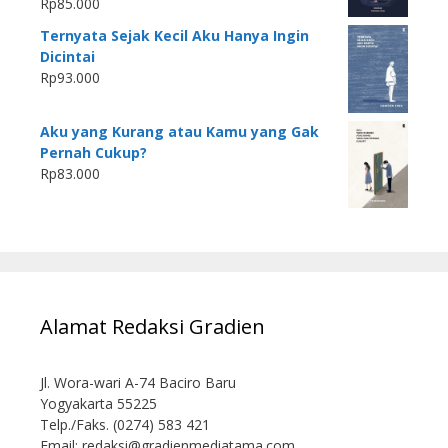
Rp
85.000
Ternyata Sejak Kecil Aku Hanya Ingin
Dicintai
Rp
93.000
Aku yang Kurang atau Kamu yang Gak
Pernah Cukup?
Rp
83.000
Alamat Redaksi Gradien
Jl. Wora-wari A-74 Baciro Baru
Yogyakarta 55225
Telp./Faks. (0274) 583 421
Email:
redaksi@gradienmediatama.com