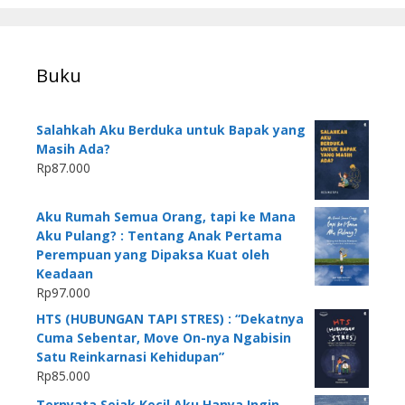
Buku
Salahkah Aku Berduka untuk Bapak yang
Masih Ada?
Rp
87.000
Aku Rumah Semua Orang, tapi ke Mana
Aku Pulang? : Tentang Anak Pertama
Perempuan yang Dipaksa Kuat oleh
Keadaan
Rp
97.000
HTS (HUBUNGAN TAPI STRES) : “Dekatnya
Cuma Sebentar, Move On-nya Ngabisin
Satu Reinkarnasi Kehidupan”
Rp
85.000
Ternyata Sejak Kecil Aku Hanya Ingin