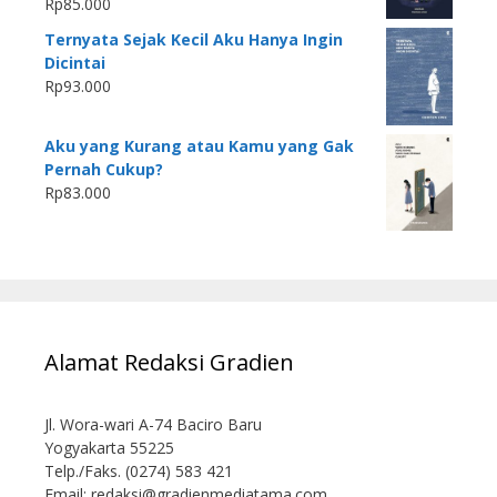
Rp
85.000
Ternyata Sejak Kecil Aku Hanya Ingin
Dicintai
Rp
93.000
Aku yang Kurang atau Kamu yang Gak
Pernah Cukup?
Rp
83.000
Alamat Redaksi Gradien
Jl. Wora-wari A-74 Baciro Baru
Yogyakarta 55225
Telp./Faks. (0274) 583 421
Email:
redaksi@gradienmediatama.com