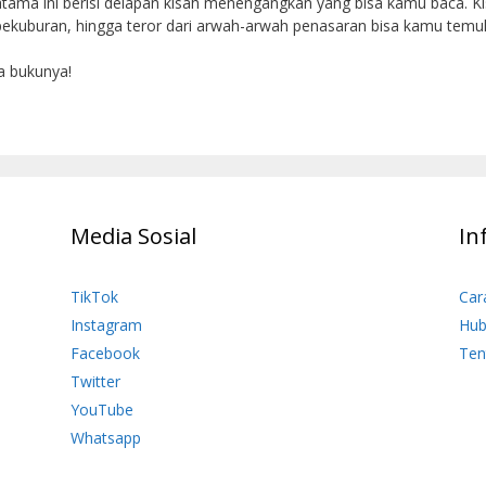
atama ini berisi delapan kisah menengangkan yang bisa kamu baca. 
pekuburan, hingga teror dari arwah-arwah penasaran bisa kamu temuka
a bukunya!
Media Sosial
In
TikTok
Car
Instagram
Hub
Facebook
Ten
Twitter
YouTube
Whatsapp