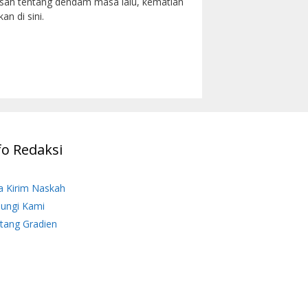
Kisah tentang dendam masa lalu, kematian
n di sini.
fo Redaksi
a Kirim Naskah
ungi Kami
tang Gradien