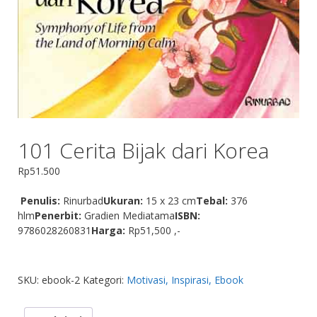
101 Cerita Bijak dari Korea
Rp
51.500
Penulis:
Rinurbad
Ukuran:
15 x 23 cm
Tebal:
376
hlm
Penerbit:
Gradien Mediatama
ISBN:
9786028260831
Harga:
Rp51,500 ,-
SKU:
ebook-2
Kategori:
Motivasi, Inspirasi, Ebook