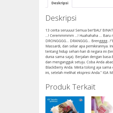
Deskripsi
Deskripsi
13 cerita seruuuu! Semua ber’BAU’ BINAT
…! Ceremmmmm …! Huahahaha … Baru mo
DRONGGGG… DRANGGG… Brengggg…!“Buku i
Massardi, dan seliar apa pemikirannya. In
tentang hidup sehari-hari di negara ini (
dunia sama saja). Berjalan dengan basa-ba
dan mengangguk setuju. Coba Anda abadi
BlackBerry Anda. Minta tolong aja sama 
ini, setelah melihat ekspresi Anda.” IGA
Produk Terkait