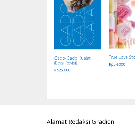
True Love Sto
Gado-Gado Kualat
(Edisi Revisi)
Rp
54.000
Rp
25.000
Alamat Redaksi Gradien