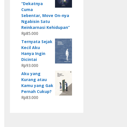
“Dekatnya
Cuma
Sebentar, Move On-nya
Ngabisin Satu
Reinkarnasi Kehidupan”
Rp
85.000
Ternyata Sejak
Kecil Aku
Hanya Ingin
Dicintai
Rp
93.000
Aku yang
Kurang atau
Kamu yang Gak
Pernah Cukup?
Rp
83.000