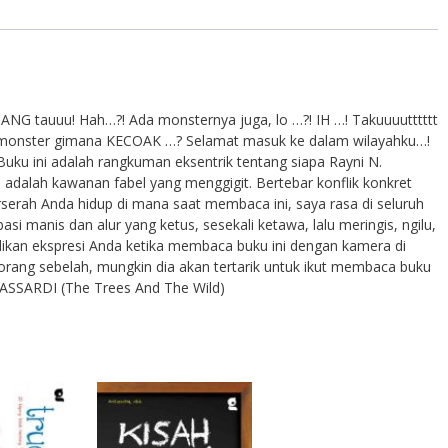
ANG tauuu! Hah…?! Ada monsternya juga, lo …?! IH …! Takuuuutttttt
nster gimana KECOAK …? Selamat masuk ke dalam wilayahku…!
ni adalah rangkuman eksentrik tentang siapa Rayni N.
i adalah kawanan fabel yang menggigit. Bertebar konflik konkret
terserah Anda hidup di mana saat membaca ini, saya rasa di seluruh
si manis dan alur yang ketus, sesekali ketawa, lalu meringis, ngilu,
kan ekspresi Anda ketika membaca buku ini dengan kamera di
orang sebelah, mungkin dia akan tertarik untuk ikut membaca buku
 MASSARDI (The Trees And The Wild)