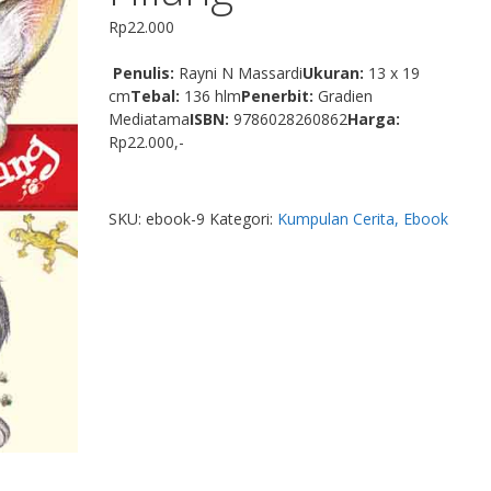
Rp
22.000
Penulis:
Rayni N Massardi
Ukuran:
13 x 19
cm
Tebal:
136 hlm
Penerbit:
Gradien
Mediatama
ISBN:
9786028260862
Harga:
Rp22.000,-
SKU:
ebook-9
Kategori:
Kumpulan Cerita, Ebook