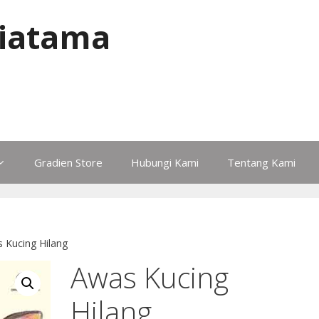
iatama
Gradien Store
Hubungi Kami
Tentang Kami
 Kucing Hilang
Awas Kucing
Hilang