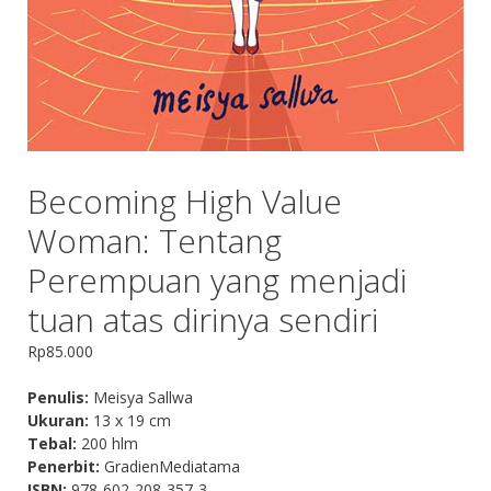
Becoming High Value
Woman: Tentang
Perempuan yang menjadi
tuan atas dirinya sendiri
Rp
85.000
Penulis:
Meisya Sallwa
Ukuran:
13 x 19 cm
Tebal:
200 hlm
Penerbit:
GradienMediatama
ISBN:
978-602-208-357-3