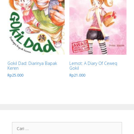
Gokil Dad: Diarinya Bapak
Lemot: A Diary Of Ceweq
Keren
Gokil
Rp
25.000
Rp
21.000