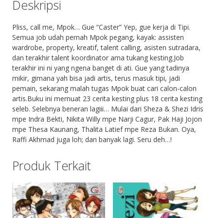
Deskripsi
Pliss, call me, Mpok… Gue “Caster” Yep, gue kerja di Tipi.
Semua job udah pernah Mpok pegang, kayak: assisten
wardrobe, property, kreatif, talent calling, asisten sutradara,
dan terakhir talent koordinator ama tukang kesting.Job
terakhir ini ni yang ngena banget di ati. Gue yang tadinya
mikir, gimana yah bisa jadi artis, terus masuk tipi, jadi
pemain, sekarang malah tugas Mpok buat cari calon-calon
artis.Buku ini memuat 23 cerita kesting plus 18 cerita kesting
seleb. Selebnya beneran lagiii… Mulai dari Sheza & Shezi Idris
mpe Indra Bekti, Nikita Willy mpe Narji Cagur, Pak Haji Jojon
mpe Thesa Kaunang, Thalita Latief mpe Reza Bukan. Oya,
Raffi Akhmad juga loh; dan banyak lagi. Seru deh…!
Produk Terkait