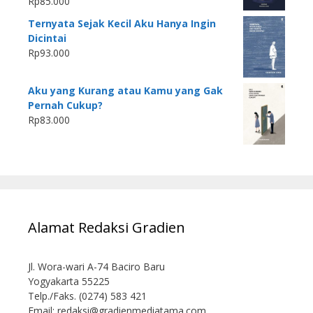
Rp
85.000
Ternyata Sejak Kecil Aku Hanya Ingin
Dicintai
Rp
93.000
Aku yang Kurang atau Kamu yang Gak
Pernah Cukup?
Rp
83.000
Alamat Redaksi Gradien
Jl. Wora-wari A-74 Baciro Baru
Yogyakarta 55225
Telp./Faks. (0274) 583 421
Email:
redaksi@gradienmediatama.com