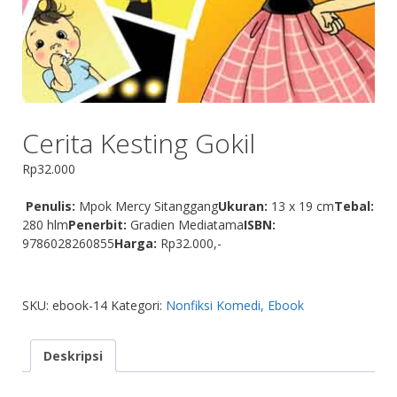
Cerita Kesting Gokil
Rp
32.000
Penulis:
Mpok Mercy Sitanggang
Ukuran:
13 x 19 cm
Tebal:
280 hlm
Penerbit:
Gradien Mediatama
ISBN:
9786028260855
Harga:
Rp32.000,-
SKU:
ebook-14
Kategori:
Nonfiksi Komedi, Ebook
Deskripsi