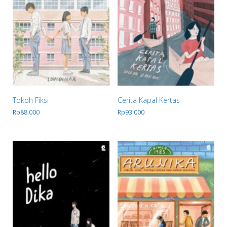
Tokoh Fiksi
Cerita Kapal Kertas
Rp
88.000
Rp
93.000