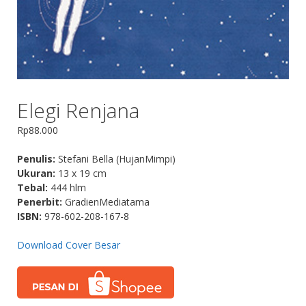
Elegi Renjana
Rp
88.000
Penulis:
Stefani Bella (HujanMimpi)
Ukuran:
13 x 19 cm
Tebal:
444 hlm
Penerbit:
GradienMediatama
ISBN:
978-602-208-167-8
Download Cover Besar