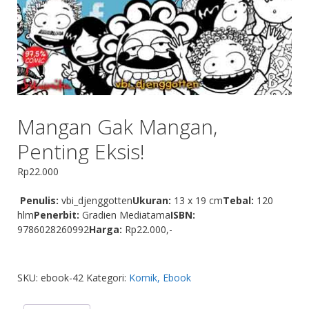
Mangan Gak Mangan,
Penting Eksis!
Rp
22.000
Penulis:
vbi_djenggotten
Ukuran:
13 x 19 cm
Tebal:
120
hlm
Penerbit:
Gradien Mediatama
ISBN:
9786028260992
Harga:
Rp22.000,-
SKU:
ebook-42
Kategori:
Komik, Ebook