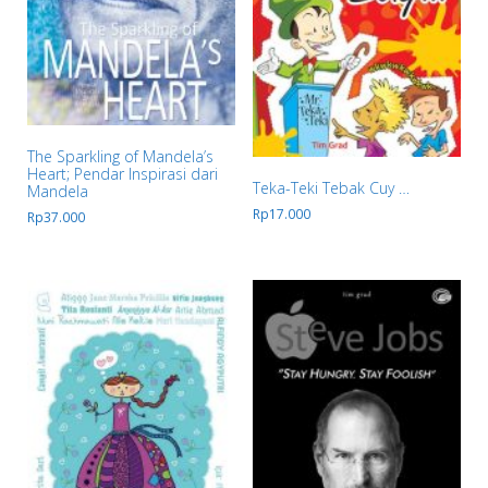
The Sparkling of Mandela’s
Heart; Pendar Inspirasi dari
Teka-Teki Tebak Cuy …
Mandela
Rp
17.000
Rp
37.000