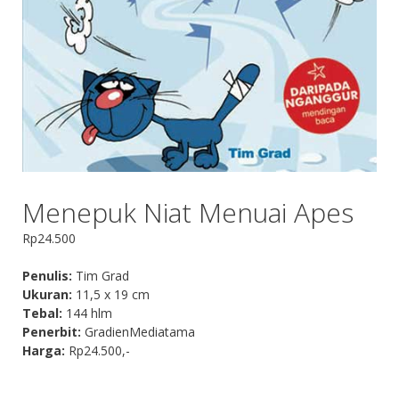
Menepuk Niat Menuai Apes
Rp
24.500
Penulis:
Tim Grad
Ukuran:
11,5 x 19 cm
Tebal:
144 hlm
Penerbit:
GradienMediatama
Harga:
Rp24.500,-