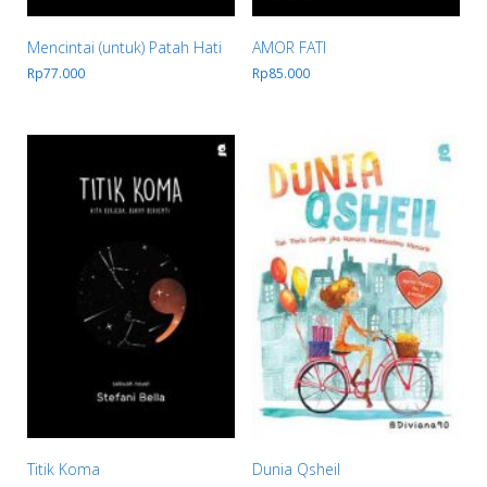
Mencintai (untuk) Patah Hati
AMOR FATI
Rp
77.000
Rp
85.000
Titik Koma
Dunia Qsheil