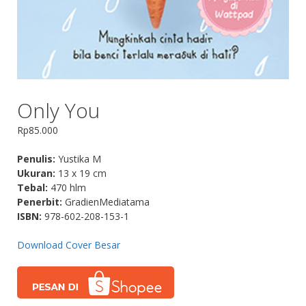
Only You
Rp
85.000
Penulis:
Yustika M
Ukuran:
13 x 19 cm
Tebal:
470 hlm
Penerbit:
GradienMediatama
ISBN:
978-602-208-153-1
Download Cover Besar