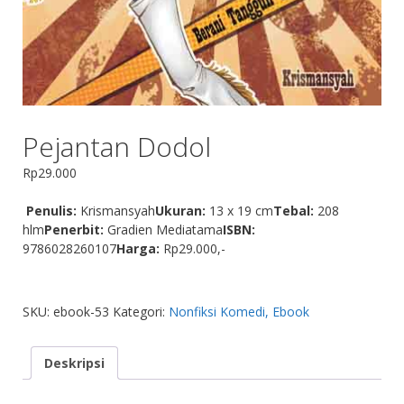
Pejantan Dodol
Rp
29.000
Penulis:
Krismansyah
Ukuran:
13 x 19 cm
Tebal:
208
hlm
Penerbit:
Gradien Mediatama
ISBN:
9786028260107
Harga:
Rp29.000,-
SKU:
ebook-53
Kategori:
Nonfiksi Komedi, Ebook
Deskripsi