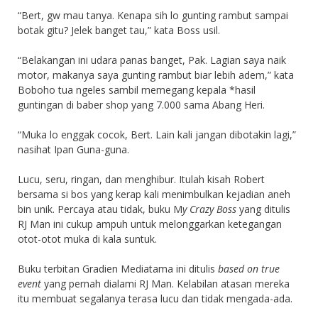
“Bert, gw mau tanya. Kenapa sih lo gunting rambut sampai
botak gitu? Jelek banget tau,” kata Boss usil.
“Belakangan ini udara panas banget, Pak. Lagian saya naik
motor, makanya saya gunting rambut biar lebih adem,” kata
Boboho tua ngeles sambil memegang kepala *hasil
guntingan di baber shop yang 7.000 sama Abang Heri.
“Muka lo enggak cocok, Bert. Lain kali jangan dibotakin lagi,”
nasihat Ipan Guna-guna.
Lucu, seru, ringan, dan menghibur. Itulah kisah Robert
bersama si bos yang kerap kali menimbulkan kejadian aneh
bin unik. Percaya atau tidak, buku M
y Crazy Boss
yang ditulis
RJ Man ini cukup ampuh untuk melonggarkan ketegangan
otot-otot muka di kala suntuk.
Buku terbitan Gradien Mediatama ini ditulis
based on true
event
yang pernah dialami RJ Man. Kelabilan atasan mereka
itu membuat segalanya terasa lucu dan tidak mengada-ada.