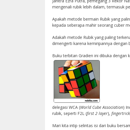
Janitra Ezra Putra, pemegang 3 Rekor N
mengenali rubik lebih dalam, termasuk pe
Apakah metode bermain Rubik yang paling
kepada seberapa mahir seorang cuber m
Adakah metode Rubik yang paling terkenal
dimengerti karena kemiripannya dengan 
Buku terbitan Gradien ini dibuka dengan 
delegasi WCA (
World Cube Association
) I
rubik, seperti F2L (
first 2 layer
),
fingertrick
Mari kita intip selintas isi dari buku bersa