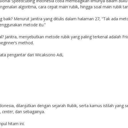
asional Speedcubing Indonesia coba membagikan ilmunya dalam
Buku 
ngenalan algoritma, cara cepat main rubik, hingga soal main rubik ta
 baik? Menurut Janitra yang ditulis dalam halaman 27, “Tak ada met
enggunakan metode itu.”
? Janitra, menyebutkan metode rubik yang paling terkenal adalah Fri
beginner’s method.
kata pengantar dari Wicaksono Adi,
ndonesia, dilanjutkan dengan sejarah Rubik, serta kamus istilah yang 
, center,
dan sebagainya.
mpul hitam ini.