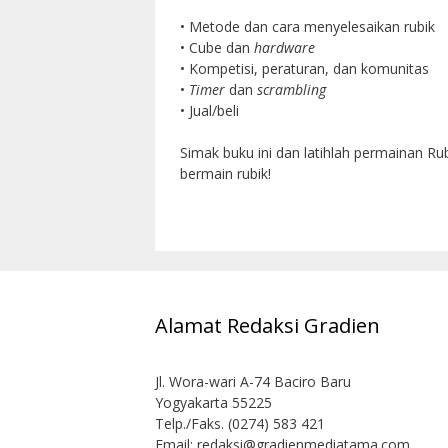
• Metode dan cara menyelesaikan rubik
• Cube dan
hardware
• Kompetisi, peraturan, dan komunitas
•
Timer
dan
scrambling
• Jual/beli
Simak buku ini dan latihlah permainan Ru
bermain rubik!
Alamat Redaksi Gradien
Jl. Wora-wari A-74 Baciro Baru
Yogyakarta 55225
Telp./Faks. (0274) 583 421
Email:
redaksi@gradienmediatama.com