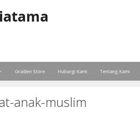
iatama
Gradien Store
Hubungi Kami
Tentang Kami
yat-anak-muslim