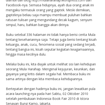
diambil dari blog http://mulaharahap.wordpress.com dan
Facebook-nya. Semasa hidupnya, ayah dua orang anak ini
mengaku termasuk orang yang gaptek. Meski demikian,
gapteknya beliau saja mampu membuat puluhan bahkan
ratusan tulisan yang mengundang decak kagum, senyum
simpul, haru, bahkan bangga akan dirinya.
Buku setebal 336 halaman ini tidak hanya berisi cerita Mula
tentang kesehariannya saja. Tetapi juga berisi tentang kisah
keluarga, anak, cucu, fenomena sosial yang sedang terjadi,
tentang bangsa ini, kisah seputar kegiatan keagamaannya,
hingga masa kecilnya dulu.
Melalui buku ini, kita diajak untuk melihat sisi lain kehidupan
seorang Mula Harahap. Mengenal kejujuran, keunikan, dan
gayanya yang kritis dalam segala hal. Membaca buku ini
sama artinya dengan kita membaca kehidupannya.
Bertepatan dengan hadirnya buku ini, jangan lewatkan pula
acara launching-nya pada hari Sabtu, 02 Oktober 2010
setelah pembukaan Indonesia Book Fair 2010 di Istora
Senayan Bung Karno, Jakarta.