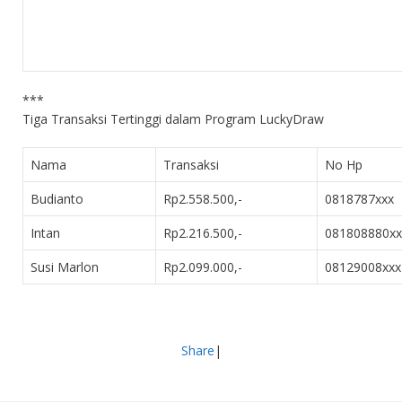
***
Tiga Transaksi Tertinggi dalam Program LuckyDraw
Nama
Transaksi
No Hp
Budianto
Rp2.558.500,-
0818787xxx
Intan
Rp2.216.500,-
081808880xx
Susi Marlon
Rp2.099.000,-
08129008xxx
Share
|