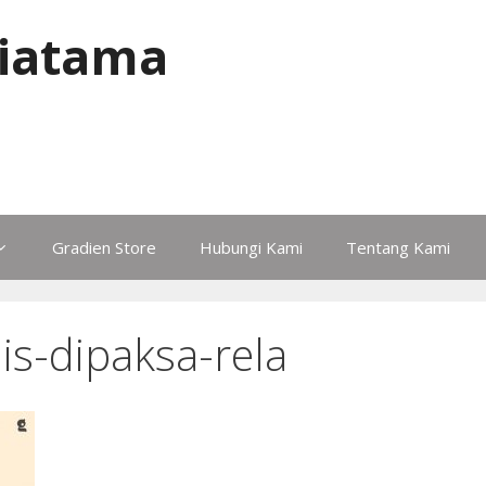
iatama
Gradien Store
Hubungi Kami
Tentang Kami
is-dipaksa-rela