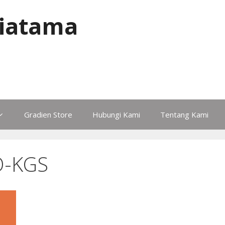
iatama
Gradien Store
Hubungi Kami
Tentang Kami
O-KGS