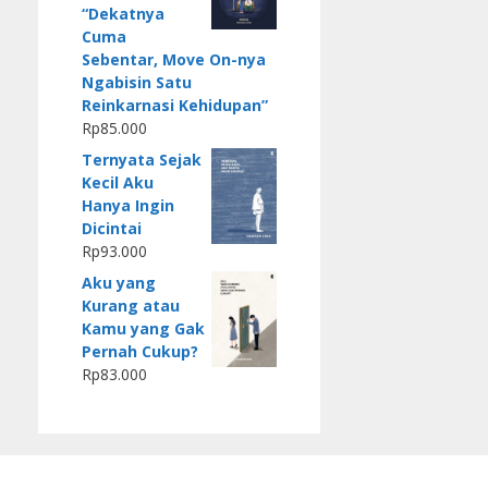
“Dekatnya
Cuma
Sebentar, Move On-nya
Ngabisin Satu
Reinkarnasi Kehidupan”
Rp
85.000
Ternyata Sejak
Kecil Aku
Hanya Ingin
Dicintai
Rp
93.000
Aku yang
Kurang atau
Kamu yang Gak
Pernah Cukup?
Rp
83.000