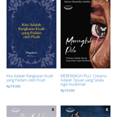
Kita Adalah Rangkaian Kisah
MERENGKUH PILU: Cintamu
yang Padam oleh Pisah
Adalah Tipuan yang Selalu
Ingin Kunikmati
Rp
79.000
Rp
79.000