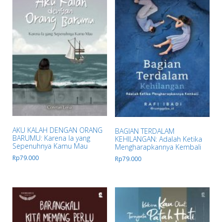
AKU KALAH DENGAN ORANG
BAGIAN TERDALAM
BARUMU: Karena Ia yang
KEHILANGAN: Adalah Ketika
Sepenuhnya Kamu Mau
Mengharapkannya Kembali
Rp
79.000
Rp
79.000