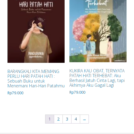
KUKIRA KAU OBAT, TERNYATA
BARANGKALI KITA MEMANG
PATAH HATI TERHEBAT: Aku
PERLU HARI PATAH HATI :
Berhasil Jatuh Cinta Lagi, tapi
Sebuah Buku untuk
Akhirnya Aku Gagal Lagi
Menemani Hari-Hari Patahmu
Rp
79.000
Rp
79.000
1
2
3
4
→