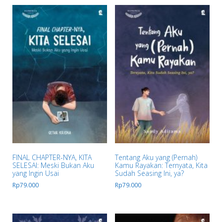
FINAL CHAPTER-NYA, KITA
Tentang Aku yang (Pernah)
SELESAI: Meski Bukan Aku
Kamu Rayakan: Ternyata, Kita
yang Ingin Usai
Sudah Seasing Ini, ya?
Rp
79.000
Rp
79.000