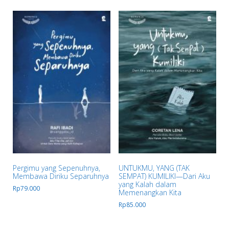
Pergimu yang Sepenuhnya,
UNTUKMU, YANG (TAK
Membawa Diriku Separuhnya
SEMPAT) KUMILIKI—Dari Aku
yang Kalah dalam
Rp
79.000
Memenangkan Kita
Rp
85.000