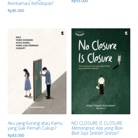
Rp
93.000
Reinkarnasi Kehidupan”
Rp
85.000
Aku yang Kurang atau Kamu
NO CLOSURE IS CLOSURE :
yang Gak Pernah Cukup?
Memangnya Ada yang Baik-
Baik Saja Setelah Selesai?
Rp
83.000