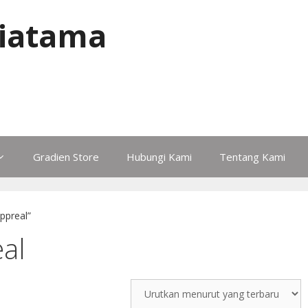
iatama
Gradien Store
Hubungi Kami
Tentang Kami
ppreal”
al