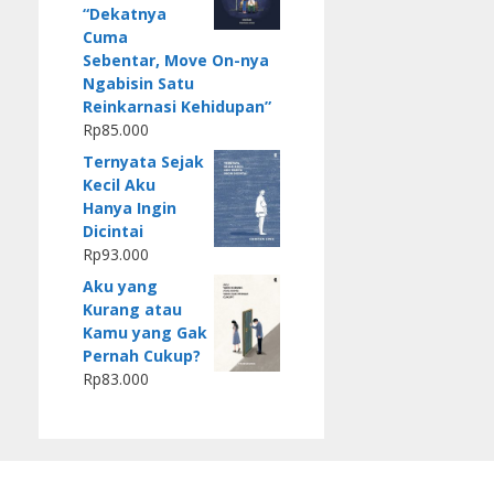
“Dekatnya
Cuma
Sebentar, Move On-nya
Ngabisin Satu
Reinkarnasi Kehidupan”
Rp
85.000
Ternyata Sejak
Kecil Aku
Hanya Ingin
Dicintai
Rp
93.000
Aku yang
Kurang atau
Kamu yang Gak
Pernah Cukup?
Rp
83.000