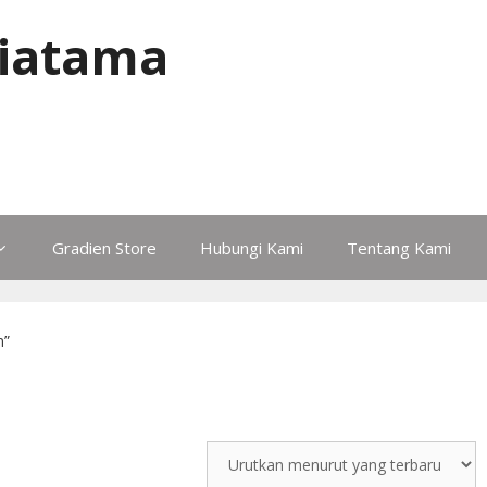
iatama
Gradien Store
Hubungi Kami
Tentang Kami
n”