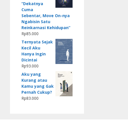
“Dekatnya
Cuma
Sebentar, Move On-nya
Ngabisin Satu
Reinkarnasi Kehidupan”
Rp
85.000
Ternyata Sejak
Kecil Aku
Hanya Ingin
Dicintai
Rp
93.000
Aku yang
Kurang atau
Kamu yang Gak
Pernah Cukup?
Rp
83.000