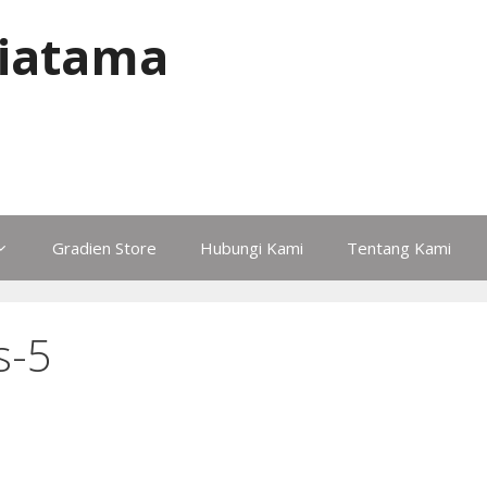
iatama
Gradien Store
Hubungi Kami
Tentang Kami
s-5