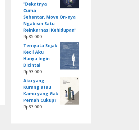
“Dekatnya
Cuma
Sebentar, Move On-nya
Ngabisin Satu
Reinkarnasi Kehidupan”
Rp
85.000
Ternyata Sejak
Kecil Aku
Hanya Ingin
Dicintai
Rp
93.000
Aku yang
Kurang atau
Kamu yang Gak
Pernah Cukup?
Rp
83.000