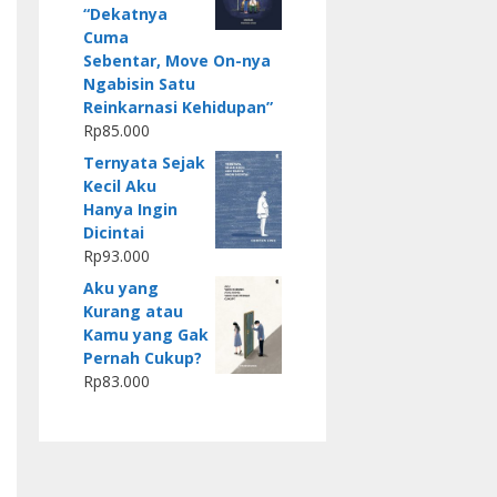
“Dekatnya
Cuma
Sebentar, Move On-nya
Ngabisin Satu
Reinkarnasi Kehidupan”
Rp
85.000
Ternyata Sejak
Kecil Aku
Hanya Ingin
Dicintai
Rp
93.000
Aku yang
Kurang atau
Kamu yang Gak
Pernah Cukup?
Rp
83.000