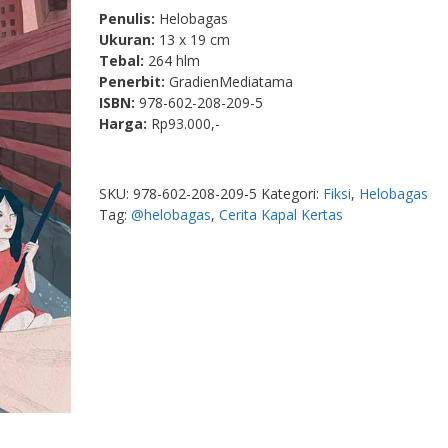
Penulis:
Helobagas
Ukuran:
13 x 19 cm
Tebal:
264 hlm
Penerbit:
GradienMediatama
ISBN:
978-602-208-209-5
Harga:
Rp93.000,-
SKU:
978-602-208-209-5
Kategori:
Fiksi
,
Helobagas
Tag:
@helobagas
,
Cerita Kapal Kertas