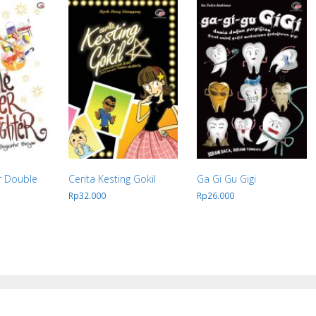
r Double
Cerita Kesting Gokil
Ga Gi Gu Gigi
Rp
32.000
Rp
26.000