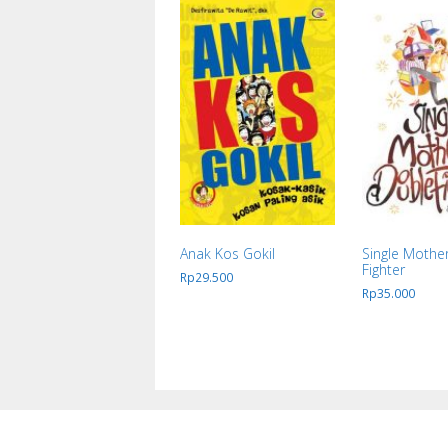
Anak Kos Gokil
Single Mothe
Fighter
Rp
29.500
Rp
35.000