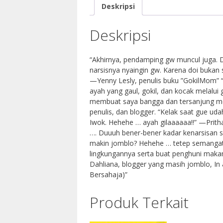
Deskripsi
Deskripsi
“Akhirnya, pendamping gw muncul juga. D
narsisnya nyaingin gw. Karena doi bukan s
—Yenny Lesly, penulis buku ”GokilMom” 
ayah yang gaul, gokil, dan kocak melalui 
membuat saya bangga dan tersanjung men
penulis, dan blogger. “Kelak saat gue u
Iwok. Hehehe … ayah gilaaaaaa!!” —Pritha
…. Duuuh bener-bener kadar kenarsisan si 
makin jomblo? Hehehe … tetep semangat do
lingkungannya serta buat penghuni makam
Dahliana, blogger yang masih jomblo, In
Bersahaja)”
Produk Terkait