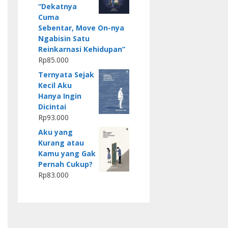
“Dekatnya
Cuma
Sebentar, Move On-nya
Ngabisin Satu
Reinkarnasi Kehidupan”
Rp
85.000
Ternyata Sejak
Kecil Aku
Hanya Ingin
Dicintai
Rp
93.000
Aku yang
Kurang atau
Kamu yang Gak
Pernah Cukup?
Rp
83.000