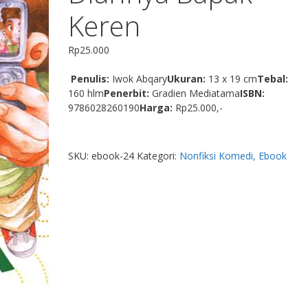
Keren
Rp
25.000
Penulis:
Iwok Abqary
Ukuran:
13 x 19 cm
Tebal:
160 hlm
Penerbit:
Gradien Mediatama
ISBN:
9786028260190
Harga:
Rp25.000,-
SKU:
ebook-24
Kategori:
Nonfiksi Komedi, Ebook