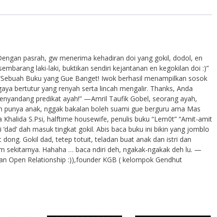
engan pasrah, gw menerima kehadiran doi yang gokil, dodol, en
embarang laki-laki, buktikan sendiri kejantanan en kegokilan doi :)”
“Sebuah Buku yang Gue Banget! Iwok berhasil menampilkan sosok
gaya bertutur yang renyah serta lincah mengalir. Thanks, Anda
yandang predikat ayah!” —Amril Taufik Gobel, seorang ayah,
dah punya anak, nggak bakalan boleh suami gue berguru ama Mas
 Khalida S.Psi, halftime housewife, penulis buku “Lem0t” “Amit-amit
‘dad’ dah masuk tingkat gokil. Abis baca buku ini bikin yang jomblo
ng. Gokil dad, tetep totuit, teladan buat anak dan istri dan
 sekitarnya. Hahaha … baca ndiri deh, ngakak-ngakak deh lu. —
 an Open Relationship :)),founder KGB ( kelompok Gendhut