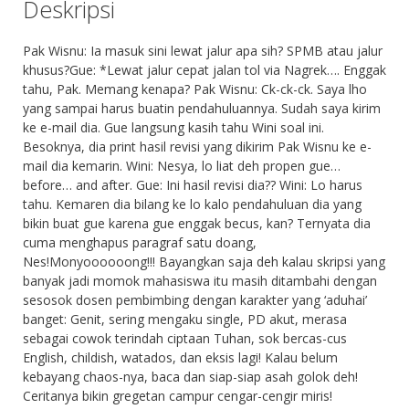
Deskripsi
Pak Wisnu: Ia masuk sini lewat jalur apa sih? SPMB atau jalur
khusus?Gue: *Lewat jalur cepat jalan tol via Nagrek…. Enggak
tahu, Pak. Memang kenapa? Pak Wisnu: Ck-ck-ck. Saya lho
yang sampai harus buatin pendahuluannya. Sudah saya kirim
ke e-mail dia. Gue langsung kasih tahu Wini soal ini.
Besoknya, dia print hasil revisi yang dikirim Pak Wisnu ke e-
mail dia kemarin. Wini: Nesya, lo liat deh propen gue…
before… and after. Gue: Ini hasil revisi dia?? Wini: Lo harus
tahu. Kemaren dia bilang ke lo kalo pendahuluan dia yang
bikin buat gue karena gue enggak becus, kan? Ternyata dia
cuma menghapus paragraf satu doang,
Nes!Monyoooooong!!! Bayangkan saja deh kalau skripsi yang
banyak jadi momok mahasiswa itu masih ditambahi dengan
sesosok dosen pembimbing dengan karakter yang ‘aduhai’
banget: Genit, sering mengaku single, PD akut, merasa
sebagai cowok terindah ciptaan Tuhan, sok bercas-cus
English, childish, watados, dan eksis lagi! Kalau belum
kebayang chaos-nya, baca dan siap-siap asah golok deh!
Ceritanya bikin gregetan campur cengar-cengir miris!