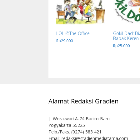
LOL @The Office
Gokil Dad: Di
Bapak Keren
Rp
29.000
Rp
25.000
Alamat Redaksi Gradien
Jl. Wora-wari A-74 Baciro Baru
Yogyakarta 55225
Telp./Faks. (0274) 583 421
Email:
redaksi@gradienmediatama.com