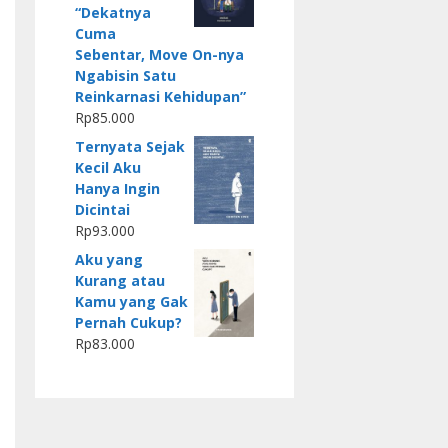
“Dekatnya
Cuma
Sebentar, Move On-nya
Ngabisin Satu
Reinkarnasi Kehidupan”
Rp
85.000
Ternyata Sejak
Kecil Aku
Hanya Ingin
Dicintai
Rp
93.000
Aku yang
Kurang atau
Kamu yang Gak
Pernah Cukup?
Rp
83.000