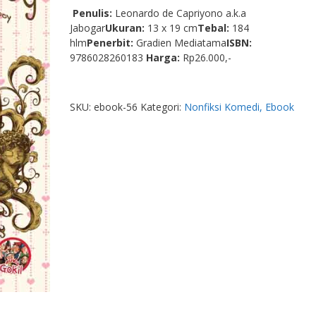
Penulis:
Leonardo de Capriyono a.k.a
Jabogar
Ukuran:
13 x 19 cm
Tebal:
184
hlm
Penerbit:
Gradien Mediatama
ISBN:
9786028260183
Harga:
Rp26.000,-
SKU:
ebook-56
Kategori:
Nonfiksi Komedi, Ebook