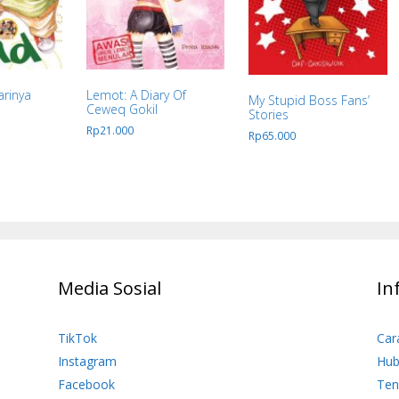
arinya
Lemot: A Diary Of
My Stupid Boss Fans’
Ceweq Gokil
Stories
Rp
21.000
Rp
65.000
Media Sosial
In
TikTok
Car
Instagram
Hub
Facebook
Ten